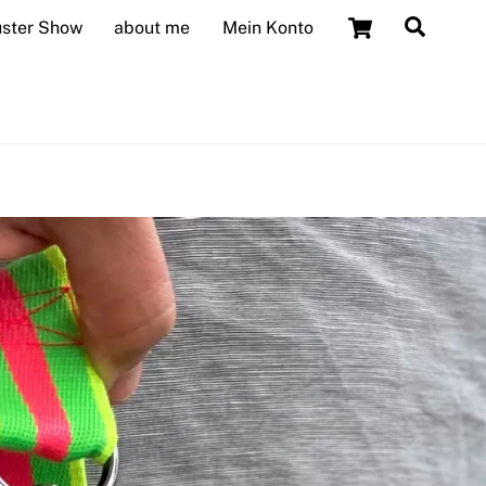
Cart
Searc
uster Show
about me
Mein Konto