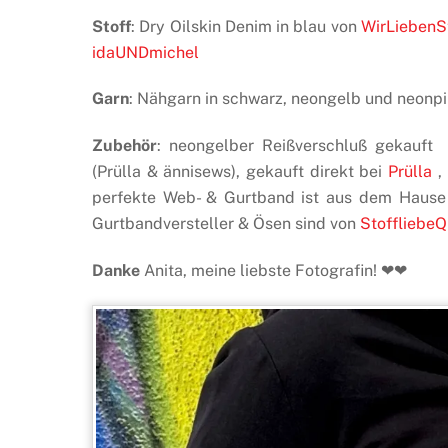
Stoff
: Dry Oilskin Denim in blau von
WirLiebenS
idaUNDmichel
Garn
: Nähgarn in schwarz, neongelb und neon
Zubehör
: neongelber Reißverschluß gekauft
(Prülla & ännisews), gekauft direkt bei
Prülla
, 
perfekte Web- & Gurtband ist aus dem Hau
Gurtbandversteller & Ösen sind von
Stoffliebe
Danke
Anita, meine liebste Fotografin! ❤❤