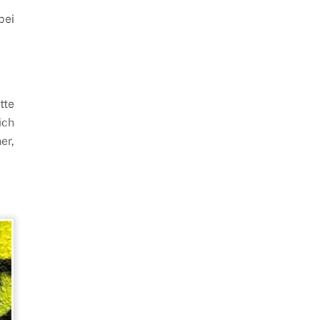
bei
tte
ich
er,