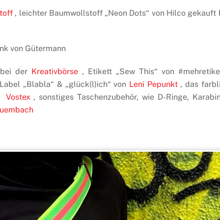
toff
, leichter Baumwollstoff „Neon Dots“ von Hilco gekauft 
pink von Gütermann
 bei der
Kreativbörse
, Etikett „Sew This“ von #mehretike
Label „Blabla“ & „glück(l)ich“ von
Leni Pepunkt
, das farbl
se
Vostex
, sonstiges Taschenzubehör, wie D-Ringe, Karabin
Quembach