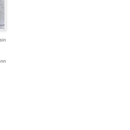
ein
ann