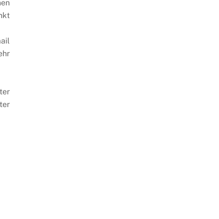
nen
nkt
ail
ehr
ter
ter