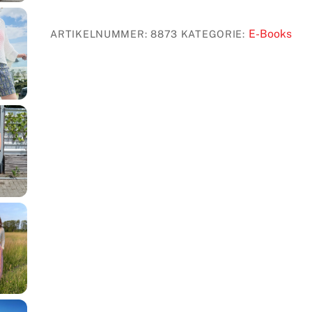
[Digital]
Menge
E-Books
ARTIKELNUMMER:
8873
KATEGORIE: