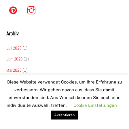
Archiv
Juli 2023
(1)
Juni 2023
(1)
Mai 2023
(1)
April 2023
(1)
Diese Website verwendet Cookies, um Ihre Erfahrung zu
verbessern. Wir gehen davon aus, dass Sie damit
März 2023
(1)
einverstanden sind. Aus Wunsch können Sie auch eine
Februar 2023
(1)
individuelle Auswahl treffen.
Cookie Einstellungen
Januar 2023
(1)
Akzeptieren
Dezember 2022
(2)